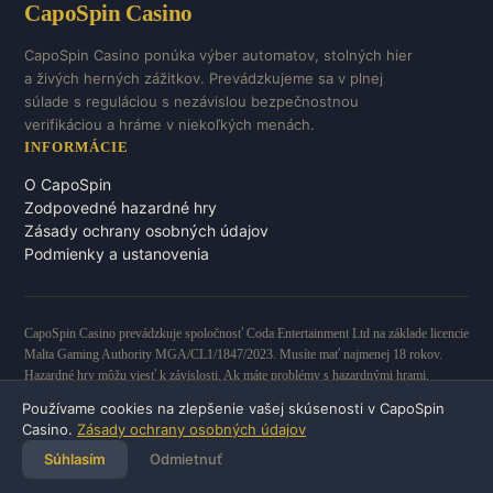
CapoSpin Casino
CapoSpin Casino ponúka výber automatov, stolných hier
a živých herných zážitkov. Prevádzkujeme sa v plnej
súlade s reguláciou s nezávislou bezpečnostnou
verifikáciou a hráme v niekoľkých menách.
INFORMÁCIE
O CapoSpin
Zodpovedné hazardné hry
Zásady ochrany osobných údajov
Podmienky a ustanovenia
CapoSpin Casino prevádzkuje spoločnosť Coda Entertainment Ltd na základe licencie
Malta Gaming Authority MGA/CL1/1847/2023. Musíte mať najmenej 18 rokov.
Hazardné hry môžu viesť k závislosti. Ak máte problémy s hazardnými hrami,
navštívite webovú stránku Národnej rady pre problematické hazardné hry alebo
Používame cookies na zlepšenie vašej skúsenosti v CapoSpin
zavolajte ich poradenskú linku.
Casino.
Zásady ochrany osobných údajov
2026 CapoSpin Casino. Všetky práva vyhradené.
Súhlasím
Odmietnuť