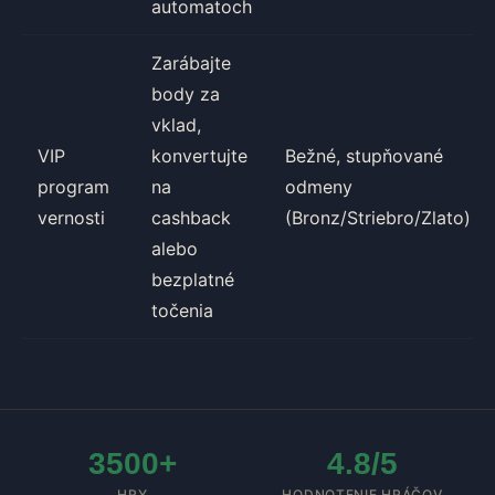
automatoch
Zarábajte
body za
vklad,
VIP
konvertujte
Bežné, stupňované
program
na
odmeny
vernosti
cashback
(Bronz/Striebro/Zlato)
alebo
bezplatné
točenia
3500+
4.8/5
HRY
HODNOTENIE HRÁČOV