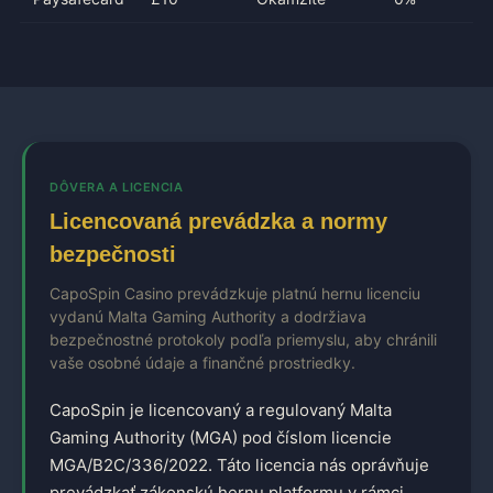
DÔVERA A LICENCIA
Licencovaná prevádzka a normy
bezpečnosti
CapoSpin Casino prevádzkuje platnú hernu licenciu
vydanú Malta Gaming Authority a dodržiava
bezpečnostné protokoly podľa priemyslu, aby chránili
vaše osobné údaje a finančné prostriedky.
CapoSpin je licencovaný a regulovaný Malta
Gaming Authority (MGA) pod číslom licencie
MGA/B2C/336/2022. Táto licencia nás oprávňuje
prevádzkať zákonskú hernu platformu v rámci