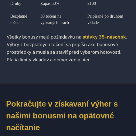
Druhý
Zápas 50%
£100
Bezplatné
30 točení na
Pripísané po druhom
točenia
vybraných hrách
vklade
Všetky bonusy majú požiadavku na
stávky 35-násobok
.
Výhry z bezplatných točení sa pripíšu ako bonusové
prostriedky a musia sa staviť pred výberom hotovosti.
Platia limity vkladov a obmedzenia hier.
Pokračujte v získavaní výher s
našimi bonusmi na opätovné
načítanie