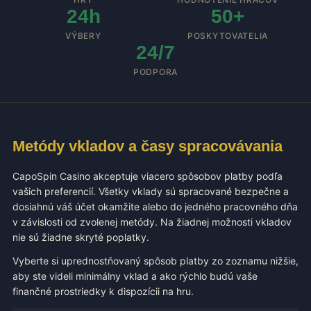
24h
50+
VÝBERY
POSKYTOVATELIA
24/7
PODPORA
Metódy vkladov a časy spracovávania
CapoSpin Casino akceptuje viacero spôsobov platby podľa
vašich preferencií. Všetky vklady sú spracované bezpečne a
dosiahnú váš účet okamžite alebo do jedného pracovného dňa
v závislosti od zvolenej metódy. Na žiadnej možnosti vkladov
nie sú žiadne skryté poplatky.
Vyberte si uprednostňovaný spôsob platby zo zoznamu nižšie,
aby ste videli minimálny vklad a ako rýchlo budú vaše
finančné prostriedky k dispozícii na hru.