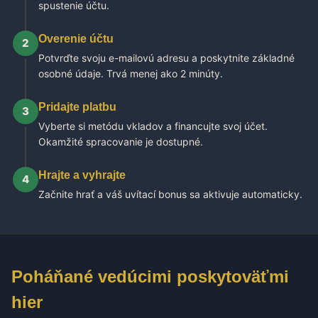
spustenie účtu.
Overenie účtu
2
Potvrďte svoju e-mailovú adresu a poskytnite základné
osobné údaje. Trvá menej ako 2 minúty.
Pridajte platbu
3
Vyberte si metódu vkladov a financujte svoj účet.
Okamžité spracovanie je dostupné.
Hrajte a vyhrajte
4
Začnite hrať a váš uvítací bonus sa aktivuje automaticky.
Poháňané vedúcimi poskytoväťmi
hier