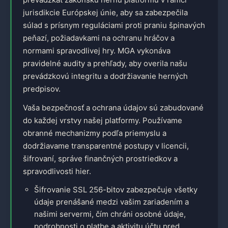
jurisdikcie Európskej únie, aby sa zabezpečila
súlad s prísnym reguláciami proti praniu špinavých
peňazí, požiadavkami na ochranu hráčov a
normami spravodlivej hry. MGA vykonáva
pravidelné audity a prehľady, aby overila našu
prevádzkovú integritu a dodržiavanie herných
predpisov.
Vaša bezpečnosť a ochrana údajov sú zabudované
do každej vrstvy našej platformy. Používame
obranné mechanizmy podľa priemyslu a
dodržiavame transparentné postupy v licencii,
šifrovaní, správe finančných prostriedkov a
spravodlivosti hier.
Šifrovanie SSL 256-bitov zabezpečuje všetky
údaje prenášané medzi vašim zariadením a
našimi servermi, čím chráni osobné údaje,
podrobnosti o platbe a aktivitu účtu pred