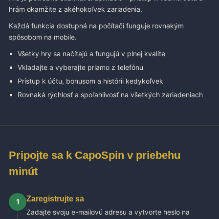
hrám okamžite z akéhokoľvek zariadenia.
Každá funkcia dostupná na počítači funguje rovnakým
spôsobom na mobile.
Všetky hry sa načítajú a fungujú v plnej kvalite
Vkladajte a vyberajte priamo z telefónu
Prístup k účtu, bonusom a histórii kedykoľvek
Rovnaká rýchlosť a spoľahlivosť na všetkých zariadeniach
Pripojte sa k CapoSpin v priebehu
minút
Zaregistrujte sa
1
Zadajte svoju e-mailovú adresu a vytvorte heslo na