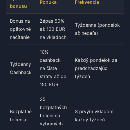
Ponuka
Frekvencia
bonusu
Bonus na
Zápas 50%
Týždenne (pondelok
opätovné
až 100 EUR
až nedeľa)
načítanie
na vkladoch
10%
cashback
Každý pondelok za
Týždenný
na čisté
predchádzajúci
Cashback
straty až do
týždeň
150 EUR
25
bezplatných
Bezplatné
S prvým vkladom
točení na
točenia
každý týždeň
vybraných