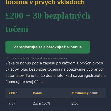
točenia v prvých vkladoch
£200 + 30 bezplatných
točení
Zaregistrujte sa a nárokujtež si bonus
18+. Len nový hráči. Platia podmienky a ustanovenia.
Získajte bonus podľa zápasu pri každom z prvých dvoch
vkladov, plus bezplatné točenia na používanie vybraných
automatov. Tu je to, čo dostanete, keď sa zaregistrujete a
financujete svoj účet.
Vklad
Bonus
Maximálny bonus
Prvý
Zápas 100%
£100