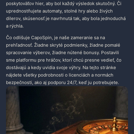
poskytoväťov hier, aby bol každý výsledok skutočný. Či
uprednostňujete automaty, stolné hry alebo živých
dilerov, skúsenosť je navrhnutá tak, aby bola jednoduchá
a rýchla.
Čo odlišuje CapoSpin, je naše zameranie sa na
prehľadnosť. Žiadne skryté podmienky, žiadne pomalé
spracovanie výberov, žiadne nútené bonusy. Postavili
sme platformu pre hráčov, ktorí chcú presne vedieť, čo
dostávajú a kedy uvidia svoje výhry. Na tejto stránke
nájdete všetky podrobnosti o licenciách a normách
bezpečnosti, ako aj podporu 24/7, keď ju potrebujete.