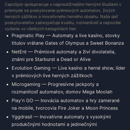
CapoSpin spolupracuje s najprestížnejšími hernými študiami v
priemysle na poskytovanie prémiových automatov, živých
herných zážitkov a inovatívneho herného obsahu. Naša sieť
poskytovateľov zabezpečuje kvalitu, rozmanitosť a najnovšie
vydania vo všetkých kategóriách hier.
Pragmatic Play — Automaty a live kasíno, stovky
titulov vrátane Gates of Olympus a Sweet Bonanza
NetEnt — Prémiové automaty a živí divolatelia,
známi pre Starburst a Dead or Alive
Evolution Gaming — Live kasíno a herné show, líder
v prémiových live herných zážitkoch
Microgaming — Progresívne jackpoty a
rozmanitosť automatov, domov Mega Moolah
Play'n GO — Inovácia automatov a hry zamerané
na mobile, tvorcovia Fire Joker a Moon Princess
Yggdrasil — Inovatívne automaty s vysokými
produkčnými hodnotami a jedinečnými