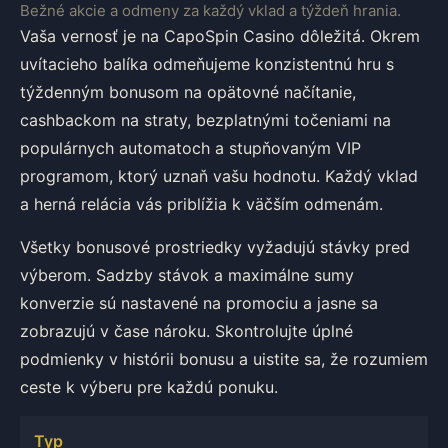
Bežné akcie a odmeny za každý vklad a týždeň hrania.
Vaša vernosť je na CapoSpin Casino dôležitá. Okrem
uvítacieho balíka odmeňujeme konzistentnú hru s
týždenným bonusom na opätovné načítanie,
cashbackom na straty, bezplatnými točeniami na
populárnych automatoch a stupňovaným VIP
programom, ktorý uznaň vašu hodnotu. Každý vklad
a herná relácia vás priblížia k väčším odmenám.
Všetky bonusové prostriedky vyžadujú stávky pred
výberom. Sadzby stávok a maximálne sumy
konverzie sú nastavené na promociu a jasne sa
zobrazujú v čase nároku. Skontrolujte úplné
podmienky v histórii bonusu a uistite sa, že rozumiem
ceste k výberu pre každú ponuku.
Typ