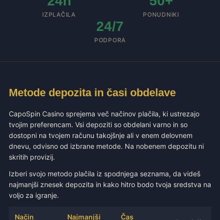
24h
50+
IZPLAČILA
PONUDNIKI
24/7
PODPORA
Metode depozita in časi obdelave
CapoSpin Casino sprejema več načinov plačila, ki ustrezajo
tvojim preferencam. Vsi depoziti so obdelani varno in so
dostopni na tvojem računu takojšnje ali v enem delovnem
dnevu, odvisno od izbrane metode. Na nobenem depozitu ni
skritih provizij.
Izberi svojo metodo plačila iz spodnjega seznama, da videš
najmanjši znesek depozita in kako hitro bodo tvoja sredstva na
voljo za igranje.
Način
Najmanjši
Čas