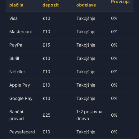
Provizija
plačila
depozit
obdelave
Visa
£10
Takojšnje
0%
Mastercard
£10
Takojšnje
0%
PayPal
£15
Takojšnje
0%
Skrill
£10
Takojšnje
0%
Neteller
£10
Takojšnje
0%
Apple Pay
£10
Takojšnje
0%
Google Pay
£10
Takojšnje
0%
Bančni
1-2 poslovna
£25
0%
prevod
dneva
Paysafecard
£10
Takojšnje
0%