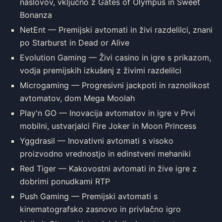
naslovov, vključno z Gates of Olympus in Sweet
Bonanza
NetEnt — Premijski avtomati in živi razdelilci, znani
po Starburst in Dead or Alive
Evolution Gaming — Živi casino in igre s prikazom,
vodja premijskih izkušenj z živimi razdelilci
Microgaming — Progresivni jackpoti in raznolikost
avtomatov, dom Mega Moolah
Play'n GO — Inovacija avtomatov in igre v Prvi
mobilni, ustvarjalci Fire Joker in Moon Princess
Yggdrasil — Inovativni avtomati s visoko
proizvodno vrednostjo in edinstveni mehaniki
Red Tiger — Kakovostni avtomati in žive igre z
dobrimi ponudkami RTP
Push Gaming — Premijski avtomati s
kinematografsko zasnovo in privlačno igro