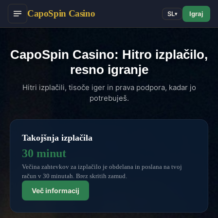
CapoSpin Casino
SL
Igraj
▾
CapoSpin Casino: Hitro izplačilo,
resno igranje
Hitri izplačili, tisoče iger in prava podpora, kadar jo
potrebuješ.
Takojšnja izplačila
30 minut
Večina zahtevkov za izplačilo je obdelana in poslana na tvoj
račun v 30 minutah. Brez skritih zamud.
Več informacij