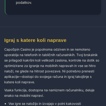
podatkov.
Igraj s katere koli naprave
CapoSpin Casino je popolnoma odziven in se nemoteno
uporablja na telefonih in tabličnih računalnikih. Tvoj brskalnik
se prilagodi kakršni koli velikosti zaslona, kontrole na dotik so
optimizirane za igranje na mobilnih napravah in vse se hitro
naloži, ne glede na hitrost povezave. Ni potrebno prenesti
aplikacije—dostopi do svojega računa in igraj takojšnje s
katere koli naprave.
Vsaka funkcija, dostopna na namiznem računalniku, deluje
enako na mobilni napravi.
Vse igre se naložijo in izvajajo v polni kakovosti