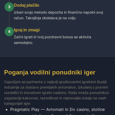
Dodaj plačilo
3
Izberi svojo metodo depozita in finančno napolni svoj
račun. Takojšnja obdelava je na voljo.
Igraj in zmagi
4
Začni igrati in tvoj pozdravni bonus se aktivira
samodejno.
Poganja vodilni ponudniki iger
CapoSpin se partnerira z najbolj spoštovanimi igralnimi študiji
industrije za dostavo premijskih avtomatov, izkušenj s pravimi
razdelilci in inovativen igralni vsebino. Naša mreža ponudnikov
zagotavlja kakovost, raznolikost in najnovejše izdaje na vseh
kategorijah iger.
Pragmatic Play — Avtomati in živ casino, stotine