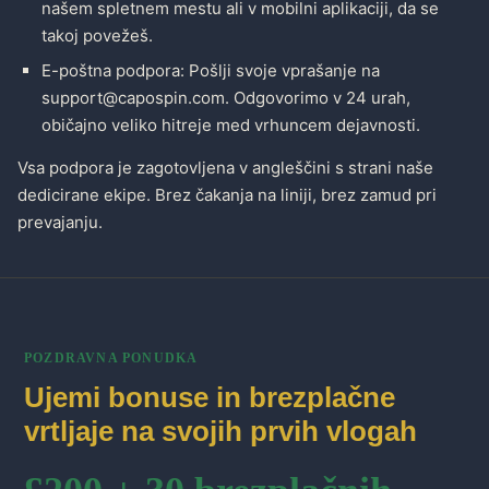
našem spletnem mestu ali v mobilni aplikaciji, da se
takoj povežeš.
E-poštna podpora: Pošlji svoje vprašanje na
support@capospin.com
. Odgovorimo v 24 urah,
običajno veliko hitreje med vrhuncem dejavnosti.
Vsa podpora je zagotovljena v angleščini s strani naše
dedicirane ekipe. Brez čakanja na liniji, brez zamud pri
prevajanju.
POZDRAVNA PONUDKA
Ujemi bonuse in brezplačne
vrtljaje na svojih prvih vlogah