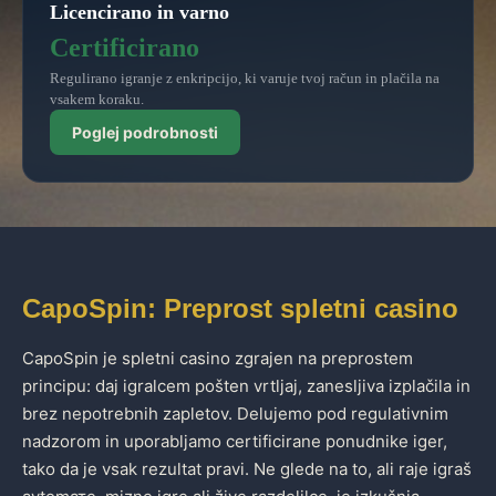
Licencirano in varno
Certificirano
Regulirano igranje z enkripcijo, ki varuje tvoj račun in plačila na
vsakem koraku.
Poglej podrobnosti
CapoSpin: Preprost spletni casino
CapoSpin je spletni casino zgrajen na preprostem
principu: daj igralcem pošten vrtljaj, zanesljiva izplačila in
brez nepotrebnih zapletov. Delujemo pod regulativnim
nadzorom in uporabljamo certificirane ponudnike iger,
tako da je vsak rezultat pravi. Ne glede na to, ali raje igraš