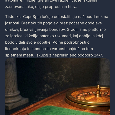
avtomате, mizne igre ali žive razdelilce, je izkušnja
zasnovana tako, da je preprosta in hitra.
Tisto, kar CapoSpin ločuje od ostalih, je naš poudarek na
jasnosti. Brez skritih pogojev, brez počasne obdelave
umikov, brez vsiljevanja bonusov. Gradili smo platformo
za igralce, ki želijo natanko razumeti, kaj dobijo in kdaj
bodo videli svoje dobitke. Polne podrobnosti o
licenciranju in standardih varnosti najdeš na tem
spletnem mestu, skupaj z neprekinjeno podporo 24/7.