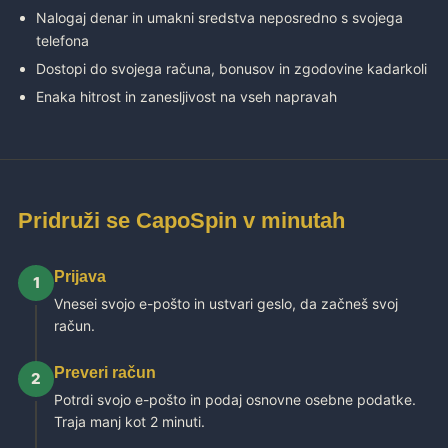
Nalogaj denar in umakni sredstva neposredno s svojega
telefona
Dostopi do svojega računa, bonusov in zgodovine kadarkoli
Enaka hitrost in zanesljivost na vseh napravah
Pridruži se CapoSpin v minutah
Prijava
1
Vnesei svojo e-pošto in ustvari geslo, da začneš svoj
račun.
Preveri račun
2
Potrdi svojo e-pošto in podaj osnovne osebne podatke.
Traja manj kot 2 minuti.