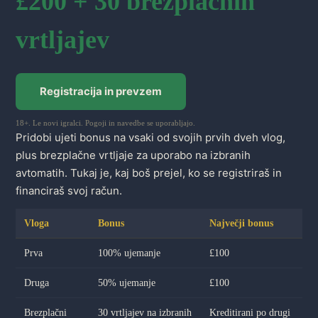
£200 + 30 brezplačnih
vrtljajev
Registracija in prevzem
18+. Le novi igralci. Pogoji in navedbe se uporabljajo.
Pridobi ujeti bonus na vsaki od svojih prvih dveh vlog,
plus brezplačne vrtljaje za uporabo na izbranih
avtomatih. Tukaj je, kaj boš prejel, ko se registriraš in
financiraš svoj račun.
Vloga
Bonus
Največji bonus
Prva
100% ujemanje
£100
Druga
50% ujemanje
£100
Brezplačni
30 vrtljajev na izbranih
Kreditirani po drugi