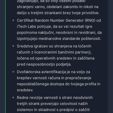
zagotavljajo, da so tvoji osebni podatki
shranjeni varno, obdelani zakonito in nikoli ne
delijo s tretjimi strankami brez tvoje privolitve.
Certifikat Random Number Generator (RNG) od
iTech Labs potrjuje, da so vsi rezultati igre
popolnoma naključni, neodvisni in revidirani, da
izpolnjujejo mednarodne standarde poštenosti.
Sredstva igralcev so shranjena na ločenih
računih z licenciranimi bančnimi partnerji,
ločena od operativnih sredstev in zaščitena
pred nesposobnostjo podjetja.
Dvofaktorska avtentifikacija je na voljo za
krepitev varnosti računa in preprečevanje
nepooblaščenega dostopa do tvojega profila in
sredstev.
Redne revizije varnosti s strani neodvisnih
tretjih strank preverjajo celovitost naših
sistemov in skladnost s predpisi o zaščiti