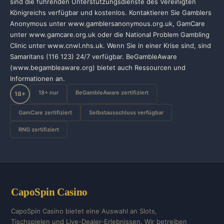
sind die führenden Unterstützungsdienste des Vereinigten
Königreichs verfügbar und kostenlos. Kontaktieren Sie Gamblers
Anonymous unter www.gamblersanonymous.org.uk, GamCare
unter www.gamcare.org.uk oder die National Problem Gambling
Clinic unter www.cnwl.nhs.uk. Wenn Sie in einer Krise sind, sind
Samaritans (116 123) 24/7 verfügbar. BeGambleAware
(www.begambleaware.org) bietet auch Ressourcen und
Informationen an.
18+ nur
BeGambleAware zertifiziert
18+
GamCare zertifiziert
Selbstausschluss verfügbar
RNG zertifiziert
CapoSpin Casino
CapoSpin Casino bietet eine Auswahl an Slots,
Tischspielen und Live-Dealer-Erlebnissen. Wir betreiben