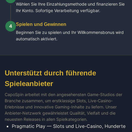
Wählen Sie Ihre Einzahlungsmethode und finanzieren Sie
Ihr Konto. Sofortige Verarbeitung verfügbar.
Spielen und Gewinnen
4
Beginnen Sie zu spielen und Ihr Willkommensbonus wird
automatisch aktiviert.
Unterstützt durch führende
Spieleanbieter
CapoSpin arbeitet mit den angesehensten Game-Studios der
Branche zusammen, um erstklassige Slots, Live-Casino-
Erlebnisse und innovative Gaming-Inhalte zu liefern. Unser
Anbieter-Netzwerk gewährleistet Qualität, Vielfalt und die
neuesten Releases in allen Spielkategorien.
Pragmatic Play — Slots und Live-Casino, Hunderte