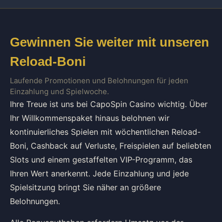
Gewinnen Sie weiter mit unseren
Reload-Boni
Laufende Promotionen und Belohnungen für jeden
Einzahlung und Spielwoche.
Ihre Treue ist uns bei CapoSpin Casino wichtig. Über
Ihr Willkommenspaket hinaus belohnen wir
kontinuierliches Spielen mit wöchentlichen Reload-
Boni, Cashback auf Verluste, Freispielen auf beliebten
Slots und einem gestaffelten VIP-Programm, das
Ihren Wert anerkennt. Jede Einzahlung und jede
Spielsitzung bringt Sie näher an größere
Belohnungen.