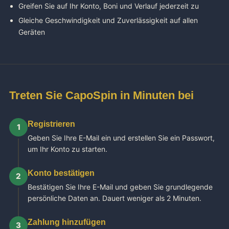
Greifen Sie auf Ihr Konto, Boni und Verlauf jederzeit zu
Gleiche Geschwindigkeit und Zuverlässigkeit auf allen
Geräten
Treten Sie CapoSpin in Minuten bei
Registrieren
1
Geben Sie Ihre E-Mail ein und erstellen Sie ein Passwort,
um Ihr Konto zu starten.
Konto bestätigen
2
Bestätigen Sie Ihre E-Mail und geben Sie grundlegende
persönliche Daten an. Dauert weniger als 2 Minuten.
Zahlung hinzufügen
3