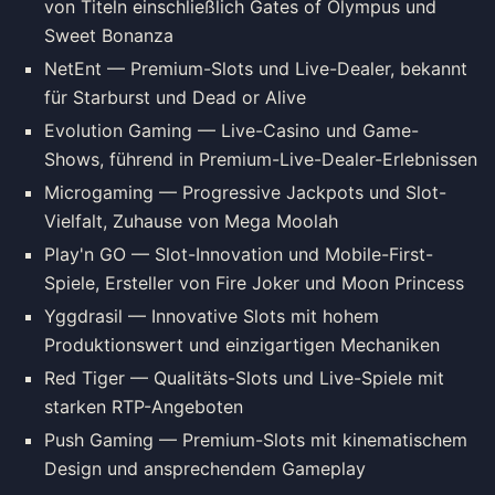
von Titeln einschließlich Gates of Olympus und
Sweet Bonanza
NetEnt — Premium-Slots und Live-Dealer, bekannt
für Starburst und Dead or Alive
Evolution Gaming — Live-Casino und Game-
Shows, führend in Premium-Live-Dealer-Erlebnissen
Microgaming — Progressive Jackpots und Slot-
Vielfalt, Zuhause von Mega Moolah
Play'n GO — Slot-Innovation und Mobile-First-
Spiele, Ersteller von Fire Joker und Moon Princess
Yggdrasil — Innovative Slots mit hohem
Produktionswert und einzigartigen Mechaniken
Red Tiger — Qualitäts-Slots und Live-Spiele mit
starken RTP-Angeboten
Push Gaming — Premium-Slots mit kinematischem
Design und ansprechendem Gameplay