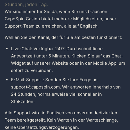
Stunden, jeden Tag.
Wir sind immer für Sie da, wenn Sie uns brauchen.
CapoSpin Casino bietet mehrere Möglichkeiten, unser
Support-Team zu erreichen, alle auf Englisch.
Wählen Sie den Kanal, der für Sie am besten funktioniert:
Live-Chat: Verfügbar 24/7. Durchschnittliche
Antwortzeit unter 5 Minuten. Klicken Sie auf das Chat-
Widget auf unserer Website oder in der Mobile App, um
sofort zu verbinden.
E-Mail-Support: Senden Sie Ihre Frage an
support@capospin.com
. Wir antworten innerhalb von
24 Stunden, normalerweise viel schneller in
Stoßzeiten.
Alle Support wird in Englisch von unserem dedizierten
Team bereitgestellt. Kein Warten in der Warteschlange,
keine Übersetzungsverzögerungen.